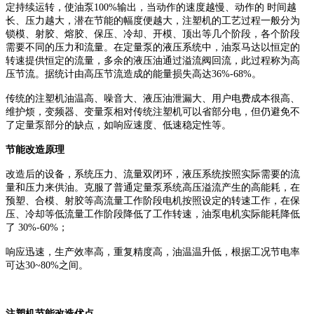
定持续运转，使油泵100%输出，当动作的速度越慢、动作的 时间越
长、压力越大，潜在节能的幅度便越大，注塑机的工艺过程一般分为
锁模、射胶、熔胶、保压、冷却、开模、顶出等几个阶段，各个阶段
需要不同的压力和流量。在定量泵的液压系统中，油泵马达以恒定的
转速提供恒定的流量，多余的液压油通过溢流阀回流，此过程称为高
压节流。据统计由高压节流造成的能量损失高达36%-68%。
传统的注塑机油温高、噪音大、液压油泄漏大、用户电费成本很高、
维护烦，变频器、变量泵相对传统注塑机可以省部分电，但仍避免不
了定量泵部分的缺点，如响应速度、低速稳定性等。
节能改造原理
改造后的设备，系统压力、流量双闭环，液压系统按照实际需要的流
量和压力来供油。克服了普通定量泵系统高压溢流产生的高能耗，在
预塑、合模、射胶等高流量工作阶段电机按照设定的转速工作，在保
压、冷却等低流量工作阶段降低了工作转速，油泵电机实际能耗降低
了 30%-60%；
响应迅速，生产效率高，重复精度高，油温温升低，根据工况节电率
可达30~80%之间。
注塑机节能改造优点