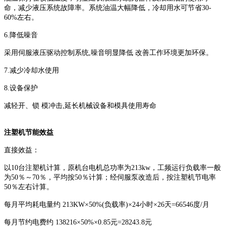
命，减少液压系统故障率。系统油温大幅降低，冷却用水可节省30-
60%左右。
6.降低噪音
采用伺服液压驱动控制系统,噪音明显降低 改善工作环境更加环保。
7.减少冷却水使用
8.设备保护
减轻开、锁 模冲击,延长机械设备和模具使用寿命
注塑机节能效益
直接效益：
以10台注塑机计算，原机台电机总功率为213kw，工频运行负载率一般
为50％～70％，平均按50％计算；经伺服泵改造后，按注塑机节电率
50％左右计算。
每月平均耗电量约 213KW×50%(负载率)×24小时×26天=66546度/月
每月节约电费约 138216×50%×0.85元=28243.8元